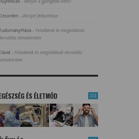
Huynhloan
-
Melyik a gyengébb nem?
Dzsorden
-
Zárójel felbontása
TudományPláza
-
Feladatok és megoldások
deriválás témakörben
Dávid
-
Feladatok és megoldások deriválás
témakörben
EGÉSZSÉG ÉS ÉLETMÓD
373