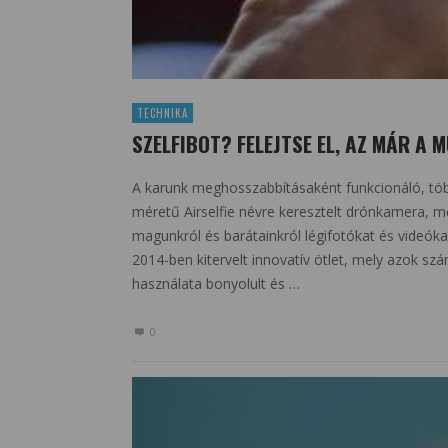
TECHNIKA
SZELFIBOT? FELEJTSE EL, AZ MÁR A M
A karunk meghosszabbításaként funkcionáló, több
méretű Airselfie névre keresztelt drónkamera, me
magunkról és barátainkról légifotókat és videókat
2014-ben kitervelt innovatív ötlet, mely azok sz
használata bonyolult és …
0