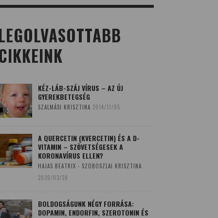
LEGOLVASOTTABB
CIKKEINK
KÉZ-LÁB-SZÁJ VÍRUS – AZ ÚJ
GYEREKBETEGSÉG
SZALMÁSI KRISZTINA
2014/11/05
A QUERCETIN (KVERCETIN) ÉS A D-
VITAMIN – SZÖVETSÉGESEK A
KORONAVÍRUS ELLEN?
HAJAS BEATRIX - SZOBOSZLAI KRISZTINA
2020/03/20
BOLDOGSÁGUNK NÉGY FORRÁSA:
DOPAMIN, ENDORFIN, SZEROTONIN ÉS