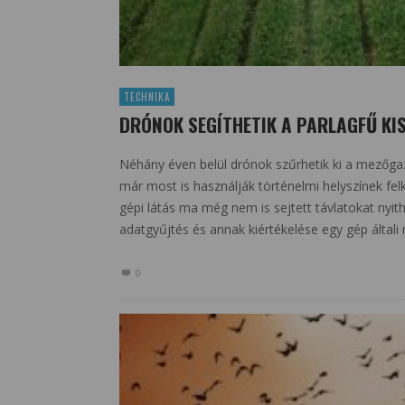
TECHNIKA
DRÓNOK SEGÍTHETIK A PARLAGFŰ KI
Néhány éven belül drónok szűrhetik ki a mezőgazd
már most is használják történelmi helyszínek f
gépi látás ma még nem is sejtett távlatokat ny
adatgyűjtés és annak kiértékelése egy gép általi 
0