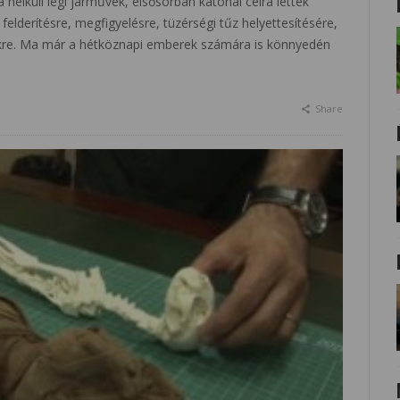
a nélküli légi járművek, elsősorban katonai célra lettek
felderítésre, megfigyelésre, tüzérségi tűz helyettesítésére,
kre. Ma már a hétköznapi emberek számára is könnyedén
Share