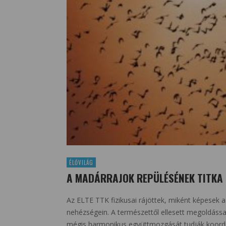
ÉLŐVILÁG
A MADÁRRAJOK REPÜLÉSÉNEK TITKA
Az ELTE TTK fizikusai rájöttek, miként képesek 
nehézségein. A természettől ellesett megoldássa
mégis harmonikus együttmozgását tudják koordi