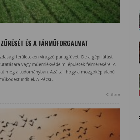
SZŰRÉSÉT ÉS A JÁRMŰFORGALMAT
asági területeken virágzó parlagfüvet. De a gépi látást
elkutatására vagy műemlékvédelmi épületek felmérésére. A
ithat meg a tudományban. Azáltal, hogy a mozgókép alapú
működést indít el. A Pécsi …
Share