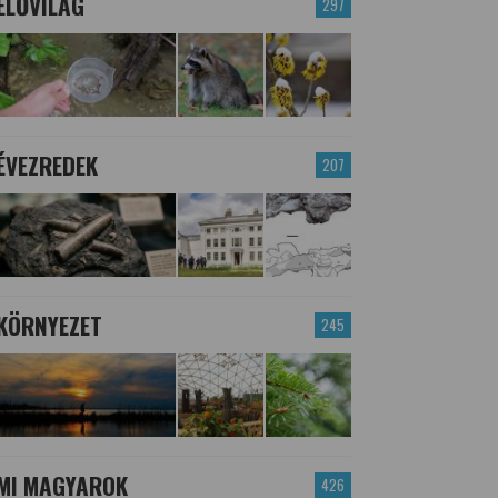
ÉLŐVILÁG
297
ÉVEZREDEK
207
KÖRNYEZET
245
MI MAGYAROK
426