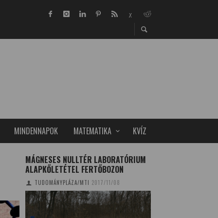
MINDENNAPOK
MATEMATIKA
KVÍZ
MÁGNESES NULLTÉR LABORATÓRIUM
HÚSVÉTI KVÍZ – S
ALAPKŐLETÉTEL FERTŐBOZON
HÚSVÉTI TOJÁSOK
TUDOMÁNYPLÁZA/MTI
2017/11/08
DELI RÉKA
2022/04/