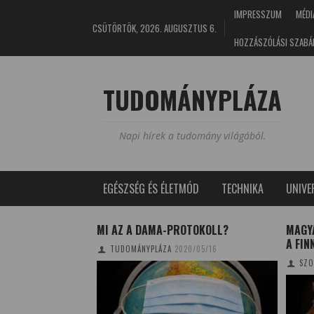
IMPRESSZUM
MÉDI
CSÜTÖRTÖK, 2026. AUGUSZTUS 6.
HOZZÁSZÓLÁSI SZABÁ
TUDOMÁNYPLÁZA
Napi hírek a tudomány világából.
EGÉSZSÉG ÉS ÉLETMÓD
TECHNIKA
UNIV
GYÓFAJ KÖZÉP- ÉS
MI AZ A DAMA-PROTOKOLL?
MAGY
A FIN
TUDOMÁNYPLÁZA
2020/05/16
8/06/25
SZO