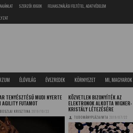
AAJÁNLAT
SZERZŐI JOGOK
FELHASZNÁLÁSI FELTÉTEL, ADATVÉDELEM
LYZAT
ERZUM
ÉLŐVILÁG
ÉVEZREDEK
KÖRNYEZET
MI, MAGYAROK
AR TENYÉSZTÉSŰ MUDI NYERTE
KÖZVETLEN BIZONYÍTÉK AZ
N AGILITY FUTAMOT
ELEKTRONOK ALKOTTA WIGNER-
KRISTÁLY LÉTEZÉSÉRE
BOSZLAI KRISZTINA
2019/10/23
TUDOMÁNYPLÁZA/MTA
2019/07/22