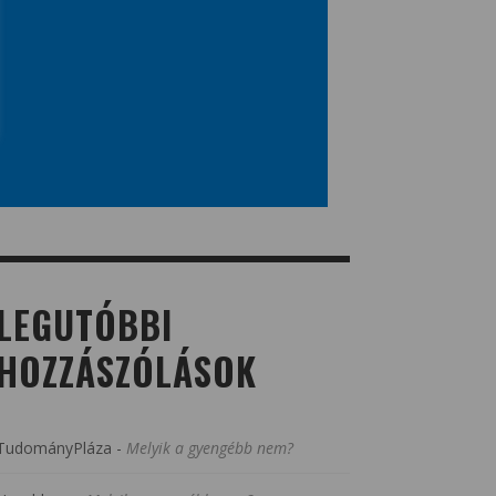
LEGUTÓBBI
HOZZÁSZÓLÁSOK
TudományPláza
-
Melyik a gyengébb nem?