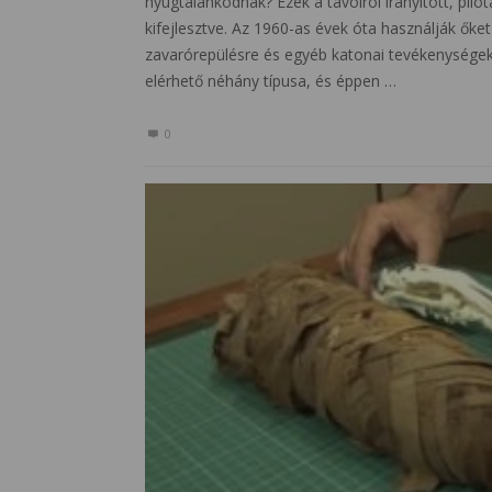
nyugtalankodnak? Ezek a távolról irányított, pilót
kifejlesztve. Az 1960-as évek óta használják őket 
zavarórepülésre és egyéb katonai tevékenysége
elérhető néhány típusa, és éppen …
0