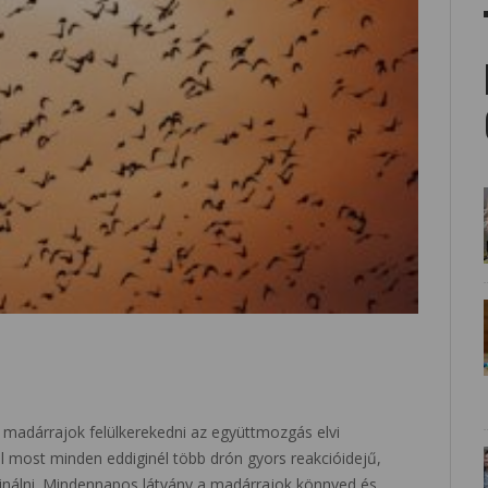
a madárrajok felülkerekedni az együttmozgás elvi
l most minden eddiginél több drón gyors reakcióidejű,
nálni. Mindennapos látvány a madárrajok könnyed és