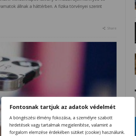
matok állnak a háttérben. A fizika törvényei szerint
Share
Fontosnak tartjuk az adatok védelmét
A böngészési élmény fokozása, a személyre szabott
hirdetések vagy tartalmak megjelenítése, valamint a
forgalom elemzése érdekében sütiket (cookie) használunk.