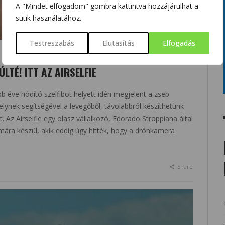
A "Mindet elfogadom" gombra kattintva hozzájárulhat a
sütik használatához.
Testreszabás
Elutasítás
Elfogadás
ÚLTÉ! ITT AZ AIRSELFIE
 éve hódító szelfibot helyett idén megjelent a zseb
lynek segítségével a levegőből, távolabbról készíthetünk
. Az Airselfie egy olasz vállalkozó, Edorado Stroppiana által
ámára készül, akik eddig úgy hitték, hogy a drónkamera
Share