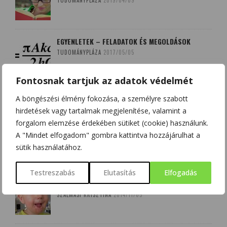
EGYENLETEK – FELADATOK ÉS MEGOLDÁSOK
TUDOMÁNYPLÁZA
2017/05/05
Fontosnak tartjuk az adatok védelmét
A böngészési élmény fokozása, a személyre szabott
hirdetések vagy tartalmak megjelenítése, valamint a
LEGOLVASOTTABB
forgalom elemzése érdekében sütiket (cookie) használunk.
A "Mindet elfogadom" gombra kattintva hozzájárulhat a
CIKKEINK
sütik használatához.
Testreszabás
Elutasítás
Elfogadás
KÉZ-LÁB-SZÁJ VÍRUS – AZ ÚJ GYEREKBETEGSÉG
SZALMÁSI KRISZTINA
2014/11/05