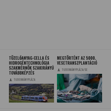
TÜZELŐANYAG-CELLA ÉS
MEGTÖRTÉNT AZ 5000.
75
HIDROGÉNTECHNOLÓGIA
VESETRANSZPLANTÁCIÓ
KE
SZAKMÉRNÖK SZAKIRÁNYÚ
FE
TUDOMÁNYPLÁZA/SE
TOVÁBBKÉPZÉS
IN
TUDOMÁNYPLÁZA