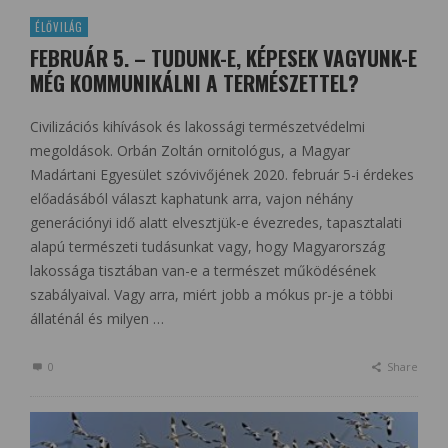
ÉLŐVILÁG
FEBRUÁR 5. – TUDUNK-E, KÉPESEK VAGYUNK-E
MÉG KOMMUNIKÁLNI A TERMÉSZETTEL?
Civilizációs kihívások és lakossági természetvédelmi
megoldások. Orbán Zoltán ornitológus, a Magyar
Madártani Egyesület szóvivőjének 2020. február 5-i érdekes
előadásából választ kaphatunk arra, vajon néhány
generációnyi idő alatt elvesztjük-e évezredes, tapasztalati
alapú természeti tudásunkat vagy, hogy Magyarország
lakossága tisztában van-e a természet működésének
szabályaival. Vagy arra, miért jobb a mókus pr-je a többi
állaténál és milyen …
0
Share