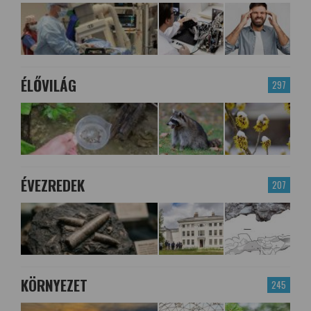
ÉLŐVILÁG
297
ÉVEZREDEK
207
KÖRNYEZET
245