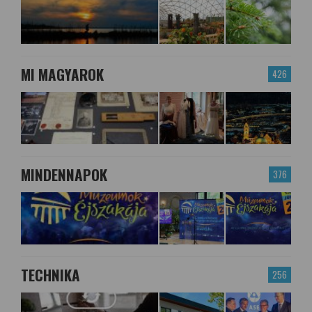
MI MAGYAROK
426
MINDENNAPOK
376
TECHNIKA
256