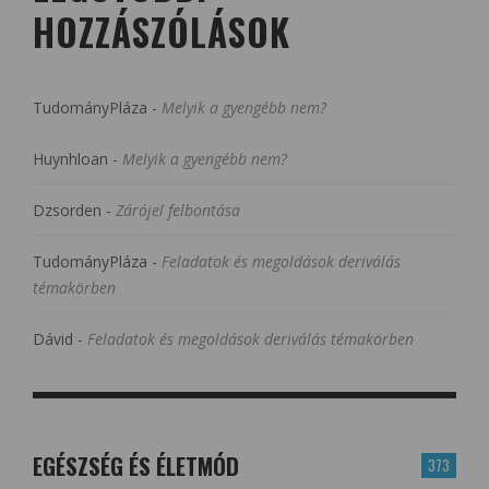
HOZZÁSZÓLÁSOK
TudományPláza
-
Melyik a gyengébb nem?
Huynhloan
-
Melyik a gyengébb nem?
Dzsorden
-
Zárójel felbontása
TudományPláza
-
Feladatok és megoldások deriválás
témakörben
Dávid
-
Feladatok és megoldások deriválás témakörben
EGÉSZSÉG ÉS ÉLETMÓD
373