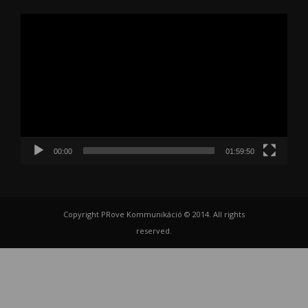
Videólejátszó
00:00
01:59:50
Copyright PRove Kommunikáció © 2014. All rights
reserved.