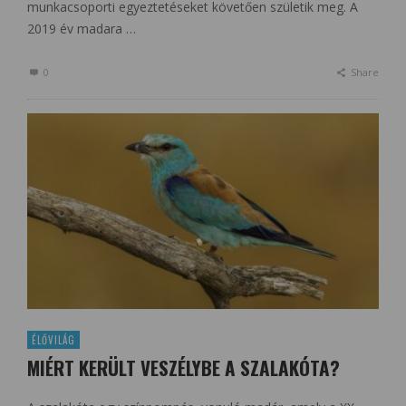
munkacsoporti egyeztetéseket követően születik meg. A
2019 év madara …
0
Share
ÉLŐVILÁG
MIÉRT KERÜLT VESZÉLYBE A SZALAKÓTA?