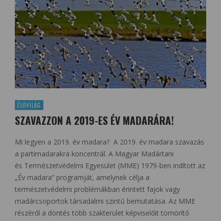
ÉLŐVILÁG
SZAVAZZON A 2019-ES ÉV MADARÁRA!
Mi legyen a 2019. év madara? A 2019. év madara szavazás
a partimadarakra koncentrál. A Magyar Madártani
és Természetvédelmi Egyesület (MME) 1979-ben indított az
„Év madara” programját, amelynek célja a
természetvédelmi problémákban érintett fajok vagy
madárcsoportok társadalmi szintű bemutatása. Az MME
részéről a döntés több szakterület képviselőit tömörítő