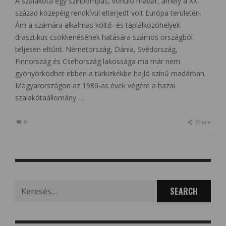
A szalakóta egy színpompás, vonuló madár, amely a XX.
század közepéig rendkívül elterjedt volt Európa területén.
Ám a számára alkalmas költő- és táplálkozóhelyek
drasztikus csökkenésének hatására számos országból
teljesen eltűnt. Németország, Dánia, Svédország,
Finnország és Csehország lakossága ma már nem
gyönyörködhet ebben a türkizkékbe hajló színű madárban.
Magyarországon az 1980-as évek végére a hazai
szalakótaállomány …
0
Share
Search
for: