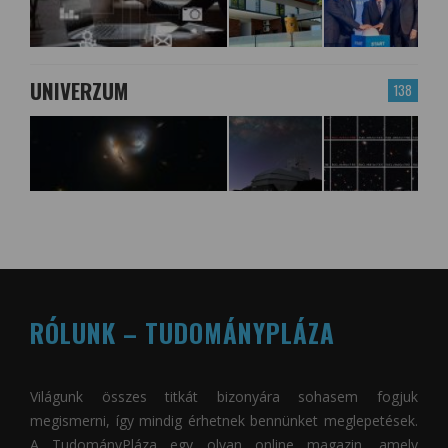
UNIVERZUM
138
RÓLUNK – TUDOMÁNYPLÁZA
Világunk összes titkát bizonyára sohasem fogjuk
megismerni, így mindig érhetnek bennünket meglepetések.
A
TudományPláza
egy olyan online magazin, amely