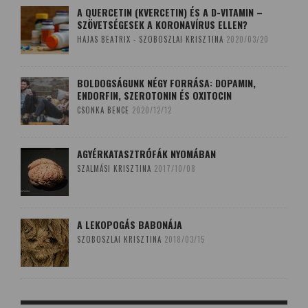
A QUERCETIN (KVERCETIN) ÉS A D-VITAMIN –
SZÖVETSÉGESEK A KORONAVÍRUS ELLEN?
HAJAS BEATRIX - SZOBOSZLAI KRISZTINA
2020/03/20
BOLDOGSÁGUNK NÉGY FORRÁSA: DOPAMIN,
ENDORFIN, SZEROTONIN ÉS OXITOCIN
CSONKA BENCE
2020/12/12
AGYÉRKATASZTRÓFÁK NYOMÁBAN
SZALMÁSI KRISZTINA
2017/10/08
A LEKOPOGÁS BABONÁJA
SZOBOSZLAI KRISZTINA
2018/03/15