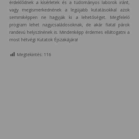
érdeklődnek a kísérletek és a tudományos laborok iránt,
vagy megismerkednének a legújabb kutatásokkal azok
semmiképpen ne hagyják ki a lehetőséget. Megfelelő
program lehet nagycsaládosoknak, de akár fiatal párok
randevú helyszínének is. Mindenképp érdemes ellátogatni a
most hétvégi Kutatok Éjszakájára!
Megtekintés:
116