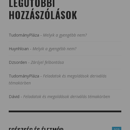
LEGUTÓBBI
HOZZÁSZÓLÁSOK
TudományPláza
-
Melyik a gyengébb nem?
Huynhloan
-
Melyik a gyengébb nem?
Dzsorden
-
Zárójel felbontása
TudományPláza
-
Feladatok és megoldások deriválás
témakörben
Dávid
-
Feladatok és megoldások deriválás témakörben