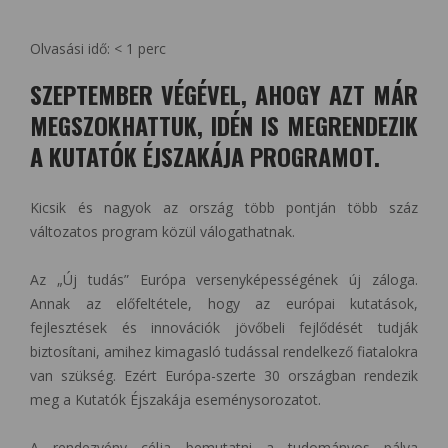
Olvasási idő:
< 1
perc
SZEPTEMBER VÉGÉVEL, AHOGY AZT MÁR
MEGSZOKHATTUK, IDÉN IS MEGRENDEZIK
A KUTATÓK ÉJSZAKÁJA PROGRAMOT.
Kicsik és nagyok az ország több pontján több száz
változatos program közül válogathatnak.
Az „Új tudás” Európa versenyképességének új záloga.
Annak az előfeltétele, hogy az európai kutatások,
fejlesztések és innovációk jövőbeli fejlődését tudják
biztosítani, amihez kimagasló tudással rendelkező fiatalokra
van szükség. Ezért Európa-szerte 30 országban rendezik
meg a Kutatók Éjszakája eseménysorozatot.
A rendezvény célja bemutatni a tudományos pálya