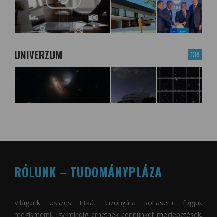
UNIVERZUM
138
RÓLUNK – TUDOMÁNYPLÁZA
Világunk összes titkát bizonyára sohasem fogjuk
megismerni, így mindig érhetnek bennünket meglepetések.