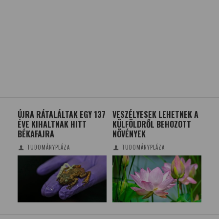
ÚJRA RÁTALÁLTAK EGY 137
VESZÉLYESEK LEHETNEK A
JÖV
BAK
ÉVE KIHALTNAK HITT
KÜLFÖLDRŐL BEHOZOTT
VIZ
BÉKAFAJRA
NÖVÉNYEK
TUDOMÁNYPLÁZA
TUDOMÁNYPLÁZA