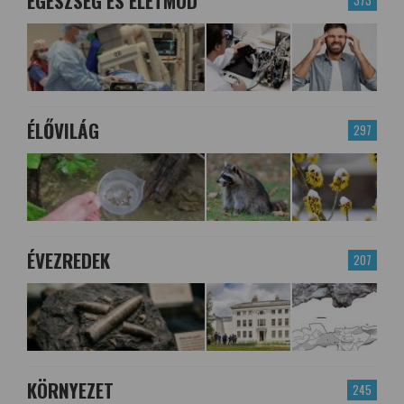
EGÉSZSÉG ÉS ÉLETMÓD
373
ÉLŐVILÁG
297
ÉVEZREDEK
207
KÖRNYEZET
245