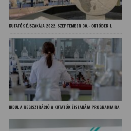
KUTATÓK ÉJSZAKÁJA 2022. SZEPTEMBER 30.- OKTÓBER 1.
INDUL A REGISZTRÁCIÓ A KUTATÓK ÉJSZAKÁJA PROGRAMJAIRA