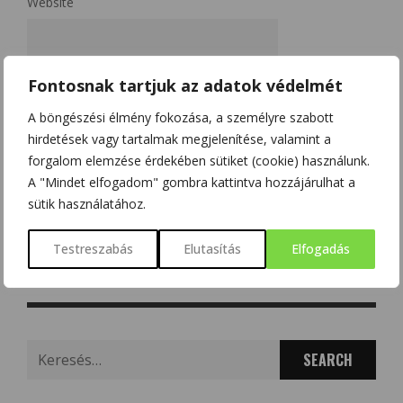
Website
A nevem, e-mail címem, és weboldalcímem mentése a
Fontosnak tartjuk az adatok védelmét
böngészőben a következő hozzászólásomhoz.
A böngészési élmény fokozása, a személyre szabott
Kérjük, adja meg a választ számjegyekkel:
hirdetések vagy tartalmak megjelenítése, valamint a
forgalom elemzése érdekében sütiket (cookie) használunk.
6 + tizenhárom =
A "Mindet elfogadom" gombra kattintva hozzájárulhat a
sütik használatához.
Testreszabás
Elutasítás
Elfogadás
Search
for: