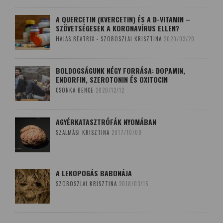
A QUERCETIN (KVERCETIN) ÉS A D-VITAMIN –
SZÖVETSÉGESEK A KORONAVÍRUS ELLEN?
HAJAS BEATRIX - SZOBOSZLAI KRISZTINA
2020/03/20
BOLDOGSÁGUNK NÉGY FORRÁSA: DOPAMIN,
ENDORFIN, SZEROTONIN ÉS OXITOCIN
CSONKA BENCE
2020/12/12
AGYÉRKATASZTRÓFÁK NYOMÁBAN
SZALMÁSI KRISZTINA
2017/10/08
A LEKOPOGÁS BABONÁJA
SZOBOSZLAI KRISZTINA
2018/03/15