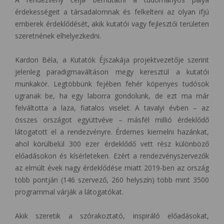
érdekességeit a társadalomnak és felkelteni az olyan ifjú
emberek érdeklődését, akik kutatói vagy fejlesztői területen
szeretnének elhelyezkedni.
Kardon Béla, a Kutatók Éjszakája projektvezetője szerint
jelenleg paradigmaváltáson megy keresztül a kutatói
munkakör. Legtöbbünk fejében fehér köpenyes tudósok
ugranak be, ha egy laborra gondolunk, de ezt ma már
felváltotta a laza, fiatalos viselet. A tavalyi évben – az
összes országot együttvéve – másfél millió érdeklődő
látogatott el a rendezvényre. Érdemes kiemelni hazánkat,
ahol körülbelül 300 ezer érdeklődő vett rész különböző
előadásokon és kísérleteken. Ezért a rendezvényszervezők
az elmúlt évek nagy érdeklődése miatt 2019-ben az ország
több pontján (146 szervező, 260 helyszín) több mint 3500
programmal várják a látogatókat.
Akik szeretik a szórakoztató, inspiráló előadásokat,