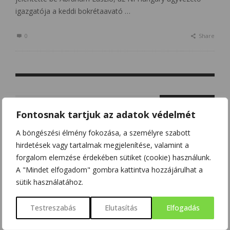
igazgatója a keddi bokrétaavató …
0
Share
Search
for:
Fontosnak tartjuk az adatok védelmét
A böngészési élmény fokozása, a személyre szabott
hirdetések vagy tartalmak megjelenítése, valamint a
forgalom elemzése érdekében sütiket (cookie) használunk.
LEGTÖBB HOZZÁSZÓLÁS
A "Mindet elfogadom" gombra kattintva hozzájárulhat a
sütik használatához.
ALGEBRA FELADATOK
Testreszabás
Elutasítás
Elfogadás
TUDOMÁNYPLÁZA
2017/05/23