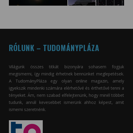
RÓLUNK – TUDOMÁNYPLÁZA
Világunk összes titkát bizonyára sohasem fogjuk
megismerni, így mindig érhetnek bennünket meglepetések.
A
TudományPláza
egy olyan online magazin, amely
igyekszik mindenki számára elérhetővé és érthetővé tenni a
tényeket. Ám, nem szabad elfelejtenünk, hogy minél többet
tudunk, annál kevesebbet ismerünk ahhoz képest, amit
ismerni szeretnénk.