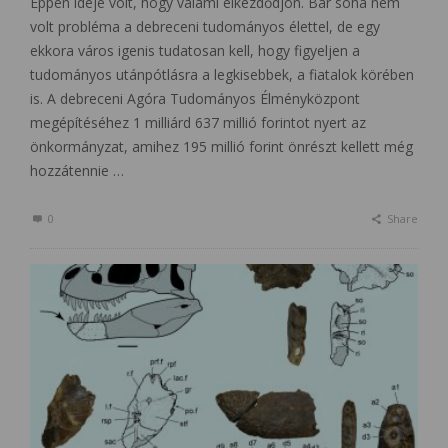
Éppen ideje volt, hogy valami elkezdődjön. Bár soha nem
volt probléma a debreceni tudományos élettel, de egy
ekkora város igenis tudatosan kell, hogy figyeljen a
tudományos utánpótlásra a legkisebbek, a fiatalok körében
is. A debreceni Agóra Tudományos Élményközpont
megépítéséhez 1 milliárd 637 millió forintot nyert az
önkormányzat, amihez 195 millió forint önrészt kellett még
hozzátennie …
0
Share