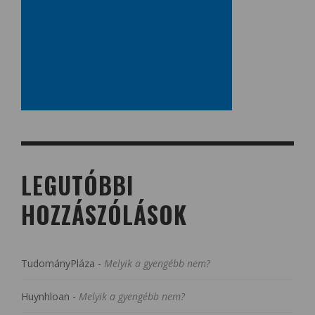
LEGUTÓBBI
HOZZÁSZÓLÁSOK
TudományPláza
-
Melyik a gyengébb nem?
Huynhloan
-
Melyik a gyengébb nem?