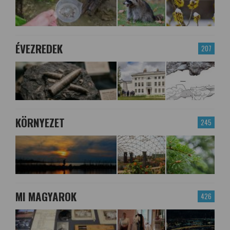
ÉVEZREDEK
207
KÖRNYEZET
245
MI MAGYAROK
426