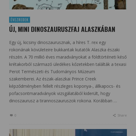
ÉVEZREDEK
ÚJ, MINI DINOSZAURUSZFAJ ALASZKÁBAN
Egy új, kicsiny dinoszaurusznak, a híres T. rex egy
rokonának kövületeire bukkantak kutatók Alaszka északi
részén. A 70 millió éves maradványokat a földtörténeti késő
krétakorból származó üledékes kőzetekben találták a texasi
Perot Természeti és Tudományos Múzeum
szakemberei. Az észak-alaszkai Prince Creek
képződményben fellelt részleges koponya-, állkapocs- és
pofacsontmaradványok vizsgálatából kiderült, hogy
dinoszaurusz a tirannoszauruszok rokona. Korábban …
0
Share