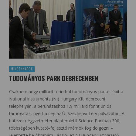
MINDENNAPOK
TUDOMÁNYOS PARK DEBRECENBEN
Csaknem négy milliárd forintból tudományos parkot épít a
National Instruments (NI) Hungary Kft. debreceni
telephelyén, a beruházáshoz 1,9 milliárd forint uniós
támogatást nyert a cég az Új Széchenyi Terv pályázatán. A
hatezer négyzetméter alapterületű Science Parkban 300,
többségében kutató-fejlesztő mérnök fog dolgozni –
jelentette be Ábrahám László, az NI Hungary ügyvezető