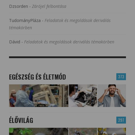
Dzsorden
-
Zárójel felbontása
TudományPláza
-
Feladatok és megoldások deriválás
témakörben
Dávid
-
Feladatok és megoldások deriválás témakörben
EGÉSZSÉG ÉS ÉLETMÓD
373
ÉLŐVILÁG
297